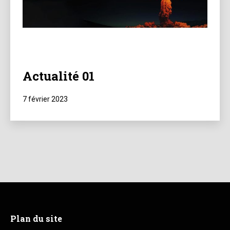
Actualité 01
Publié
7 février 2023
le
Plan du site