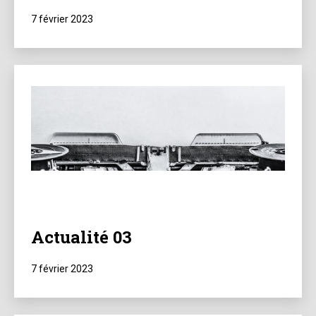
Publié
7 février 2023
le
Actualité 03
Publié
7 février 2023
le