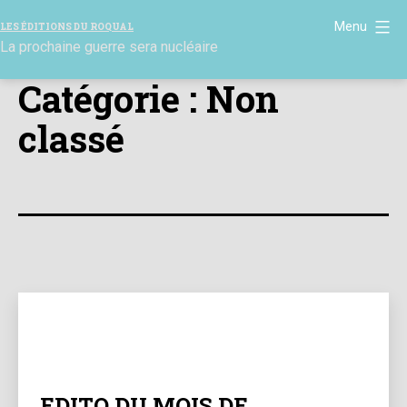
Aller
Menu
LES ÉDITIONS DU ROQUAL
au
La prochaine guerre sera nucléaire
contenu
Catégorie :
Non
classé
EDITO DU MOIS DE