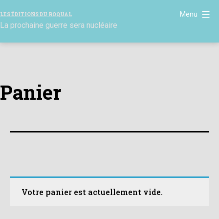
Aller
Menu
LES ÉDITIONS DU ROQUAL
au
La prochaine guerre sera nucléaire
contenu
Panier
Votre panier est actuellement vide.